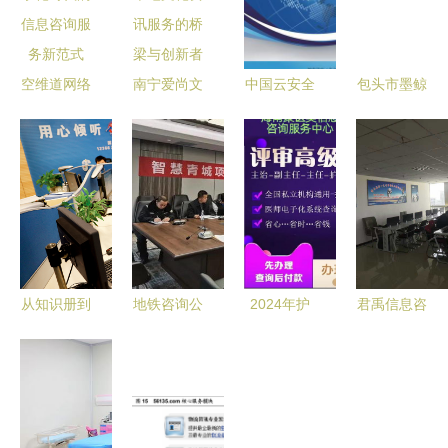
空维道网络
南宁爱尚文
中国云安全
包头市墨鲸
科技 数字
化传媒 本
服务行业市
信息咨询服
化时代的信
地文化资讯
场竞争格局
务 专业信
息咨询服务
服务的桥梁
调研及投资
息解决方案
新范式
与创新者
可行性咨询
的领航者
报告——市
场、产品与
价值解析
从知识册到
地铁咨询公
2024年护
君禹信息咨
数据库
司全过程咨
士资格证考
询服务 赋
12366中的
询服务首单
试报名条件
能决策，驱
中国税收现
成功交付，
全解析
动价值
代化信息咨
树立行业新