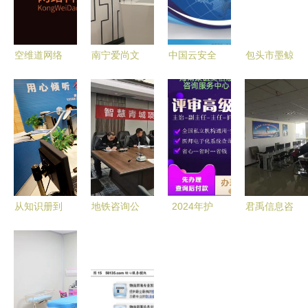
空维道网络
南宁爱尚文
中国云安全
包头市墨鲸
科技 数字
化传媒 本
服务行业市
信息咨询服
化时代的信
地文化资讯
场竞争格局
务 专业信
息咨询服务
服务的桥梁
调研及投资
息解决方案
新范式
与创新者
可行性咨询
的领航者
报告——市
场、产品与
价值解析
从知识册到
地铁咨询公
2024年护
君禹信息咨
数据库
司全过程咨
士资格证考
询服务 赋
12366中的
询服务首单
试报名条件
能决策，驱
中国税收现
成功交付，
全解析
动价值
代化信息咨
树立行业新