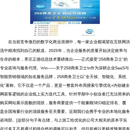
在当前竞争激烈的数字化商业浪潮中，每一家企业都渴望在互联网洪
流中精准找到自己的航道。2025年，当企业服务的质量开始决定效率与
生存的根本，枣庄正德信息技术重磅推出——正式接受“258商务卫士”的
专业咨询与服务代理。\n\n——关于258商务卫士\n作为深耕企业SaaS与
智能营销领域的知名服务品牌，258商务卫士以“全天候、智能化、系统
化”著称。它不仅是一个产品，更是一整套外布局搜索引擎优化+内创健全
网获客逻辑的企业线上实力迭代工具。针对早期中小创业者已无法简单的
购买网站展示面貌的现状，服务商要提供一个能兼顾SEO稳定排名、覆
盖全国海量行业的顶级服务至关重要。近期我们会携手专业的本地化服务
咨询部。[这部分句子有点绕，与上游工给优化的公司大相关的原本字实
在过多又不易通过初级自然的调换可以补齐，但目前难以更精准预测原有