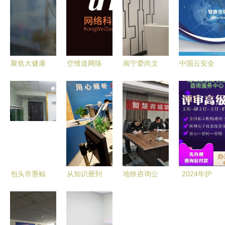
聚焦大健康
空维道网络
南宁爱尚文
中国云安全
与科技融合
科技 数字
化传媒 本
服务行业市
解读现代企
化时代的信
地文化资讯
场竞争格局
业的多元经
息咨询服务
服务的桥梁
调研及投资
营战略
新范式
与创新者
可行性咨询
报告——市
场、产品与
价值解析
包头市墨鲸
从知识册到
地铁咨询公
2024年护
信息咨询服
数据库
司全过程咨
士资格证考
务 专业信
12366中的
询服务首单
试报名条件
息解决方案
中国税收现
成功交付，
全解析