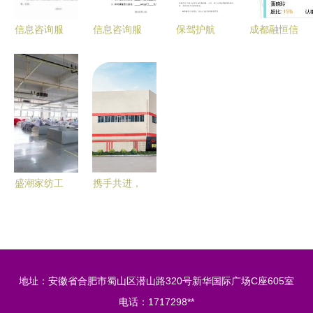
信息咨询服
信息咨询服
保驾护航
成都融恒信
务委托协议
务合同实用
信息咨询服
息咨询服务
（标准版）
范本（5篇
务合同签订
有限责任公
精选）
与履行核心
司 专业信
要点解析
息咨询服务
的领航者
盛潮家纺工
携手共进，
厂地理位置
智赢未来
及信息咨询
广东金宝力
服务指南
启动《卓越
运营管理》
地址：安徽省合肥市蜀山区潜山路320号新华国际广场C座605室
咨询项目，
电话：1717298**
迈向高质量