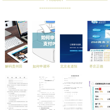
----------------
解码贵州田
如何申请环
北京名道恒
枣庄正德
原信息咨询
迅支付POS
通信息技术
为何选择
挖掘信息价
机 信息咨
构建专业信
258商务卫
值，赋能区
询服务全指
息咨询服务
士作为您的
域发展决策
南
新格局
企业数字化
引擎？