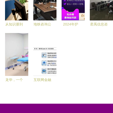
报告——市
场、产品与
价值解析
从知识册到
地铁咨询公
2024年护
君禹信息咨
数据库
司全过程咨
士资格证考
询服务 赋
12366中的
询服务首单
试报名条件
能决策，驱
中国税收现
成功交付，
全解析
动价值
代化信息咨
树立行业新
询服务
标杆
龙华，一个
互联网金融
让人心动的
再迎风口
地方 信息
大会召开日
咨询服务带
或成行业新
来的生育憧
起点